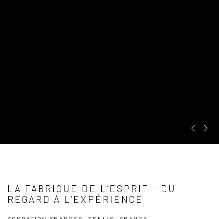
Pre
Ne
LA FABRIQUE DE L’ESPRIT - DU
REGARD À L’EXPÉRIENCE
FONDATION FRANCÈS, SENLIS, FRANCE