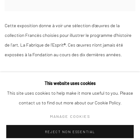
Cette exposition donne à voir une sélection d’œuvres de la
collection Francès choisies pour illustrer le programme d’histoire
de l’art, La Fabrique de l’Esprit®. Ces œuvres n’ont jamais été
exposées à la Fondation au cours des dix dernières années.
Certaines œuvres interrogent le vivant comme celles créées par
This website uses cookies
les artistes en résidence Lucas Dauvergne et Mathieu
This site uses cookies to help make it more useful to you. Please
Corticchiato qui seront assistés par une équipe de fourmis
contact us to find out more about our Cookie Policy.
tisserandes. Du regard nait alors l’expérience.
MANAGE COOKIES
Text by Fondation Francès.
REJECT NON ESSENTIAL